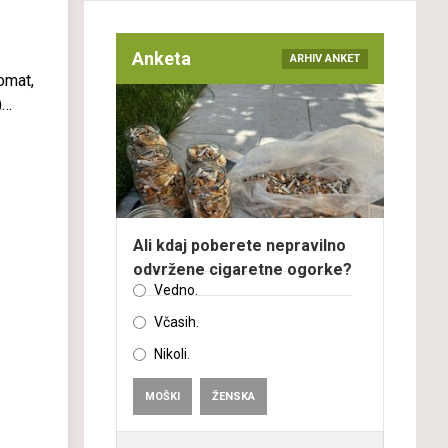
Anketa
ARHIV ANKET
omat,
)
Ali kdaj poberete nepravilno
odvržene cigaretne ogorke?
Vedno.
Včasih.
Nikoli.
MOŠKI
ŽENSKA