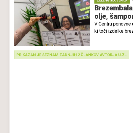
ZELENA SLOVENIJA
Brezembalaž
olje, šampon
V Centru ponovne 
ki toči izdelke br
embalažo, ponuja BI
PRIKAZAN JE SEZNAM ZADNJIH 2 ČLANKOV AVTORJA
U.Z.
.