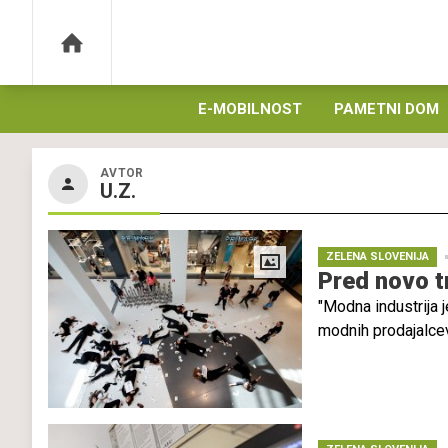
E-MOBILNOST
PAMETNI DOM
AVTOR
U.Z.
ZELENA SLOVENIJA
Pred novo t
"Modna industrija j
modnih prodajalcev
še večja okoljska k
podnebno pravično