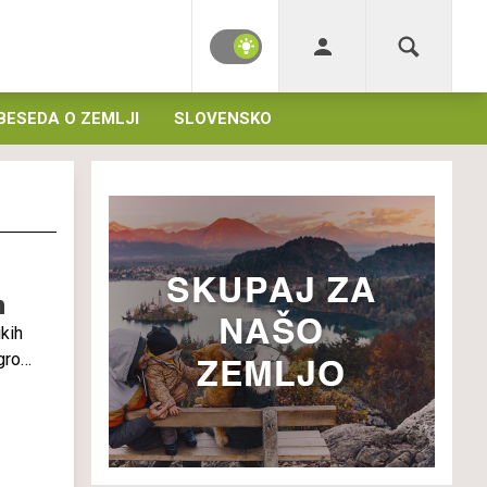
BESEDA O ZEMLJI
SLOVENSKO
h
ikih
grozi
di za