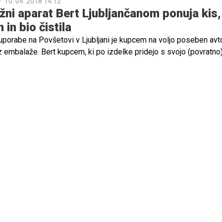
10. 04. 2018 14.12
ni aparat Bert Ljubljančanom ponuja kis,
 in bio čistila
uporabe na Povšetovi v Ljubljani je kupcem na voljo poseben avt
ez embalaže. Bert kupcem, ki po izdelke pridejo s svojo (povratno
O čistila, šampone, več vrst kisa in olje.