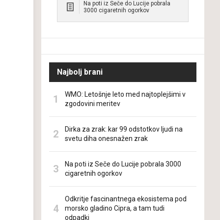
Na poti iz Seče do Lucije pobrala
3000 cigaretnih ogorkov
Najbolj brani
WMO: Letošnje leto med najtoplejšimi v
zgodovini meritev
Dirka za zrak: kar 99 odstotkov ljudi na
svetu diha onesnažen zrak
Na poti iz Seče do Lucije pobrala 3000
cigaretnih ogorkov
Odkritje fascinantnega ekosistema pod
morsko gladino Cipra, a tam tudi
odpadki